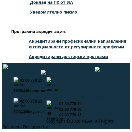
Доклад на ПК от ИА
Уведомително писмо
Програмна акредитация
:
Акредитирани професионални направления
и специалности от регулираните професии
Акредитирани докторски програми
02 80 778 15
info@neaa.government.bg
Счетоводство
secretar@neaa.government.bg
02 80 778 13
02 80 778 11
02 80 778 30
Деловодство
02 80 778 13
Copyright © 2026 NEAA. All Rights
Reserved. Designed by
ProLangs.bg