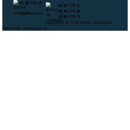
02 80 778 13
02 80 778 11
02 80 778 30
Деловодство
02 80 778 13
Copyright © 2026 NEAA. All Rights
Reserved. Designed by
ProLangs.bg