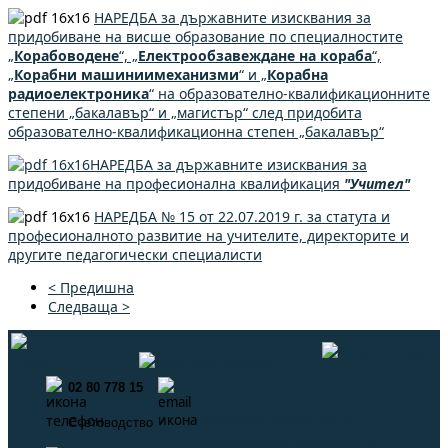
НАРЕДБА за държавните изисквания за
придобиване на висше образование по специалностите
„
Корабоводене
“, „
Електрообзавеждане
на
кораба
“,
„
Корабни
машиниимеханизми
“ и „
Корабна
радиоелектроника
“ на образователно-квалификационните
степени „бакалавър“ и „магистър“ след придобита
образователно-квалификационна степен „бакалавър“
НАРЕДБА за държавните изисквания за
придобиване на професионална квалификация
"Учител"
НАРЕДБА № 15 от 22.07.2019 г. за статута и
професионалното развитие на учителите, директорите и
другите педагогически специалисти
< Предишна
Следваща >
02 80 778 15
info@neaa.government.bg
Счетоводство
secretar@neaa.government.bg