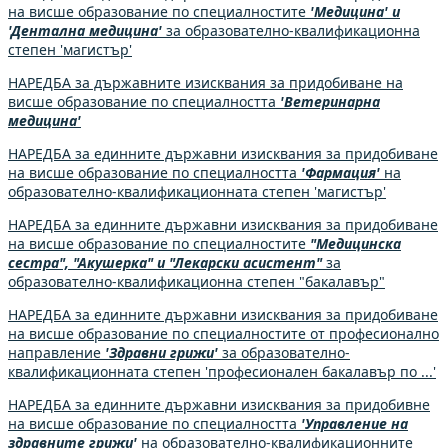
на висше образование по специалностите
'Медицина' и
'Дентална медицина'
за образователно-квалификационна
степен 'магистър'
НАРЕДБА за държавните изисквания за придобиване на
висше образование по специалността
'Ветеринарна
медицина'
НАРЕДБА за единните държавни изисквания за придобиване
на висше образование по специалността
'Фармация'
на
образователно-квалификационната степен 'магистър'
НАРЕДБА за единните държавни изисквания за придобиване
на висше образование по специалностите
"Медицинска
сестра", "Акушерка" и "Лекарски асистент"
за
образователно-квалификационна степен "бакалавър"
НАРЕДБА за единните държавни изисквания за придобиване
на висше образование по специалностите от професионално
направление
'Здравни грижи'
за образователно-
квалификационната степен 'професионален бакалавър по ...'
НАРЕДБА за единните държавни изисквания за придобивне
на висше образование по специалността
'Управление на
здравните грижи'
на образователно-квалификационните