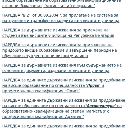
висше образование на образователно-квалификационните
степени 'бакалавър', 'магистър' и 'специалист'
НАРЕДБА № 21 от 30.09.2004 г. за прилагане на система за
натрупване и трансфер на кредити във висшите училища
НАРЕДБА за държавните изисквания за приемане на
студенти във висшите училища на Република България
НАРЕДБА за държавните изисквания за признаване на
придобито висше образование и завършени периоди на
обучение в чуждестранни висши училища
НАРЕДБА за държавните изисквания към съдържанието на
основните документи, издавани от висшите училища
НАРЕДБА за единните държавни изисквания за придобиване
на висше образование по специалността
'Право'
и
професионална квалификация 'Юрист'
НАРЕДБА за единните държавни изисквания за придобиване
на висше образование по специалността
'Архитектура'
на
образователно-квалификационна степен 'магистър' с
професионална квалификация 'Архитект'
НАРЕДБА за единните държавни изисквания за придобиване