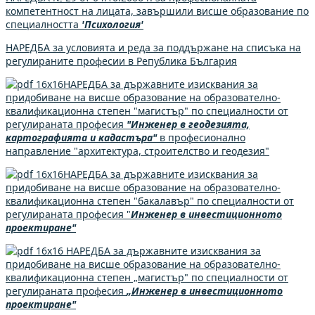
компетентност на лицата, завършили висше образование по
специалността
'Психология'
НАРЕДБА за условията и реда за поддържане на списъка на
регулираните професии в Република България
НАРЕДБА за държавните изисквания за
придобиване на висше образование на образователно-
квалификационна степен "магистър" по специалности от
регулираната професия
"Инженер в геодезията,
картографията и кадастъра"
в професионално
направление "архитектура, строителство и геодезия"
НАРЕДБА за държавните изисквания за
придобиване на висше образование на образователно-
квалификационна степен "бакалавър" по специалности от
регулираната професия "
Инженер в инвестиционното
проектиране"
НАРЕДБА за държавните изисквания за
придобиване на висше образование на образователно-
квалификационна степен „магистър" по специалности от
регулираната професия
„Инженер в инвестиционното
проектиране"