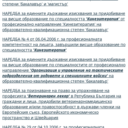
степени 'бакалавър' и 'магистър'
НАРЕДБА за единните държавни изисквания за придобиване
на висше образование по специалността
'Кинезитерапия'
от
професионално направление 'Кинезитерапия' на
образователно-квалификационна степен 'бакалавър'
НАРЕДБА № 4 от 06.04.2006 г. за професионалната
компетентност на лицата, завършили висше образование по
специалността
'Кинезитерапия'
НАРЕДБА за единните държавни изисквания за придобиване
на висше образование по специалностите от професионално
направление
'Организация и управление на тактическите
подразделения от родовете и специалните войски'
на
образователно-квалификационна степен 'бакалавър'
НАРЕДБА за признаване на право за упражняване на
професията
'Ветеринарен лекар'
в Република България на
граждани и лица, придобили ветеринарномедицинско
образование и/или правоспособност в държави-членки на
Европейския съюз, Европейското икономическо
пространство и Швейцария
НАРЕДБА № 29 от 04.10.2006 г. за професионалната