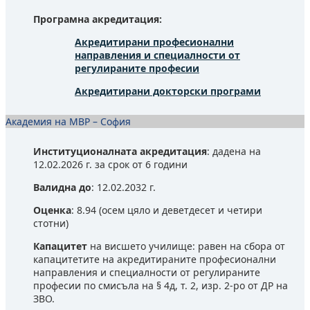
Програмна акредитация:
Акредитирани професионални
направления и специалности от
регулираните професии
Акредитирани докторски програми
Академия на МВР – София
Институционалната акредитация
: дадена на
12.02.2026 г. за срок от 6 години
Валидна до
: 12.02.2032 г.
Оценка
: 8.94 (осем цяло и деветдесет и четири
стотни)
Капацитет
на висшето училище: равен на сбора от
капацитетите на акредитираните професионални
направления и специалности от регулираните
професии по смисъла на § 4д, т. 2, изр. 2-ро от ДР на
ЗВО.