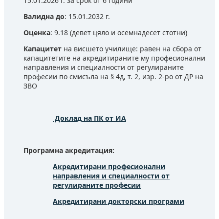
15.01.2026 г. за срок от 6 години
Валидна до
: 15.01.2032 г.
Оценка
: 9.18 (девет цяло и осемнадесет стотни)
Капацитет
на висшето училище: равен на сбора от
капацитетите на акредитираните му професионални
направления и специалности от регулираните
професии по смисъла на § 4д, т. 2, изр. 2-ро от ДР на
ЗВО
Доклад на ПК от ИА
Програмна акредитация:
Акредитирани професионални
направления и специалности от
регулираните професии
Акредитирани докторски програми