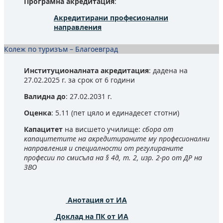
Програмна акредитация
:
Акредитирани професионални
направления
Колеж по туризъм – Благоевград
Институционалната акредитация
: дадена на
27.02.2025 г. за срок от 6 години
Валидна до
: 27.02.2031 г.
Оценка
: 5.11 (пет цяло и единадесет стотни)
Капацитет
на висшето училище:
сбора от
капацитетите на акредитираните му професионални
направления и специалности от регулираните
професии по смисъла на § 4д, т. 2, изр. 2-ро от ДР на
ЗВО
Анотация от ИА
Доклад на ПК от ИА