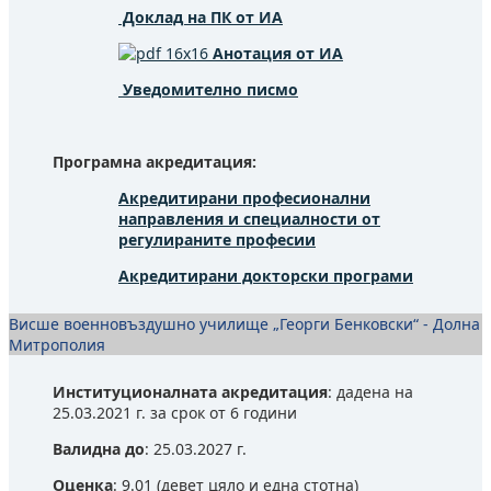
Доклад на ПК от ИА
Анотация от ИА
Уведомително писмо
Програмна акредитация:
Акредитирани професионални
направления и специалности от
регулираните професии
Акредитирани докторски програми
Висше военновъздушно училище „Георги Бенковски“ - Долна
Митрополия
Институционалната акредитация
: дадена на
25.03.2021 г. за срок от 6 години
Валидна до
: 25.03.2027 г.
Оценка
: 9.01 (девет цяло и една стотна)