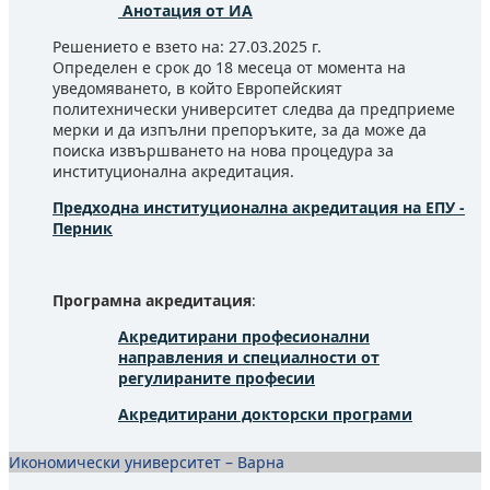
Анотация от ИА
Решението е взето на: 27.03.2025 г.
Определен е срок до 18 месеца от момента на
уведомяването, в който Европейският
политехнически университет следва да предприеме
мерки и да изпълни препоръките, за да може да
поиска извършването на нова процедура за
институционална акредитация.
Предходна институционална акредитация на ЕПУ -
Перник
Програмна акредитация
:
Акредитирани професионални
направления и специалности от
регулираните професии
Акредитирани докторски програми
Икономически университет – Варна