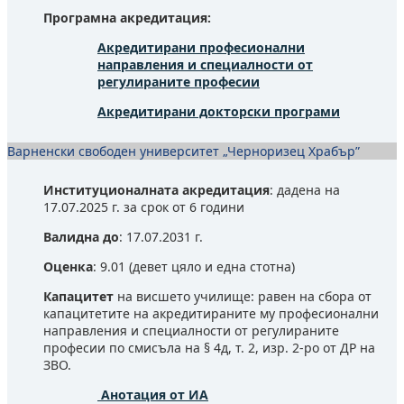
Програмна акредитация:
Акредитирани професионални
направления и специалности от
регулираните професии
Акредитирани докторски програми
Варненски свободен университет „Черноризец Храбър”
Институционалната акредитация
: дадена на
17.07.2025 г. за срок от 6 години
Валидна до
: 17.07.2031 г.
Оценка
: 9.01 (девет цяло и една стотна)
Капацитет
на висшето училище: равен на сбора от
капацитетите на акредитираните му професионални
направления и специалности от регулираните
професии по смисъла на § 4д, т. 2, изр. 2-ро от ДР на
ЗВО.
Анотация от ИА