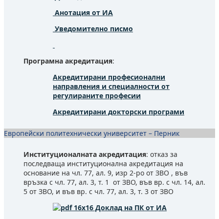
Анотация от ИА
Уведомително писмо
Програмна акредитация
:
Акредитирани професионални
направления и специалности от
регулираните професии
Акредитирани докторски програми
Европейски политехнически университет – Перник
Институционалната акредитация
: отказ за
последваща институционална акредитация на
основание на чл. 77, ал. 9, изр 2-ро от ЗВО , във
връзка с чл. 77, ал. 3, т. 1 от ЗВО, във вр. с чл. 14, ал.
5 от ЗВО, и във вр. с чл. 77, ал. 3, т. 3 от ЗВО
Доклад на ПК от ИА