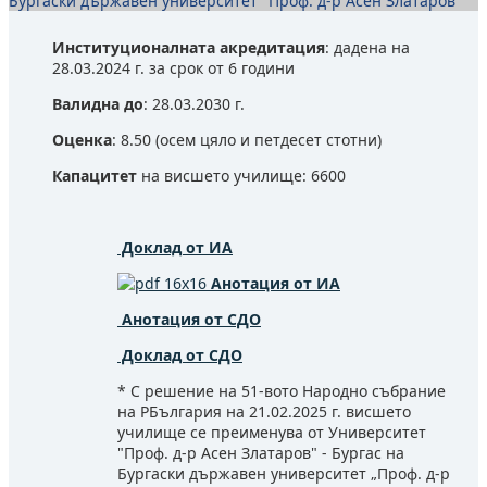
Бургаски държавен университет "Проф. д-р Асен Златаров"
Институционалната акредитация
: дадена на
28.03.2024 г. за срок от 6 години
Валидна до
: 28.03.2030 г.
Оценка
: 8.50 (осем цяло и петдесет стотни)
Капацитет
на висшето училище: 6600
Доклад от ИА
Анотация от ИА
Анотация от СДО
Доклад от СДО
* С решение на 51-вото Народно събрание
на РБългария на 21.02.2025 г. висшето
училище се преименува от Университет
"Проф. д-р Асен Златаров" - Бургас на
Бургаски държавен университет „Проф. д-р