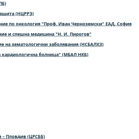
ПБ)
ащита (НЦРРЗ)
ние по онкология "Проф. Иван Черноземски" ЕАД, София
ие и спешна медицина "Н. И. Пирогов"
ие на хематологични заболявания (НСБАЛХЗ)
 кардиологична болница" (МБАЛ НКБ)
 – Пловдив (ЦРСББ)