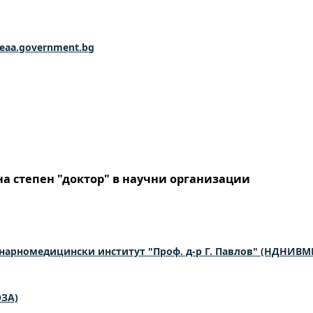
eaa.government.bg
а степен "доктор" в научни организации
нарномедицински институт "Проф. д-р Г. Павлов" (НДНИВМ
ОЗА)