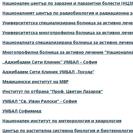
Национален център по заразни и паразитни болести (НЦЗ
Националният център по радиобиология и радиационна з
Университетска специализирана болница за активно лече
Университетска многопрофилна болница за активно лечен
Националната специализирана болница за активно лечен
Многопрофилна болница за активно лечение "Национална
,,Аджибадем Сити Клиник“ УМБАЛ – София
Аджибадем Сити Клиник УМБАЛ „Токуда“
Медицински институт на МВР
Институт по отбрана "Проф. Цветан Лазаров"
УМБАЛ "Св. Иван Рилски" - София
УМБАЛ Софиямед
Национален институт по метеорология и хидрология
Център по растителна системна биология и биотехнология