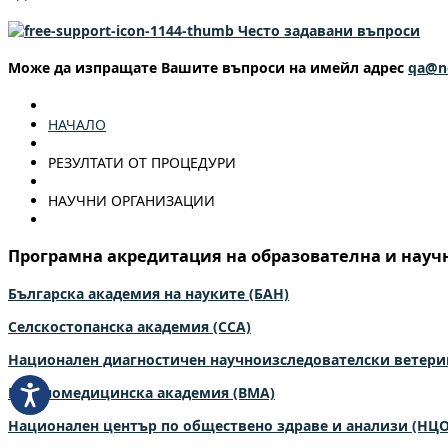
Често задавани въпроси
Може да изпращате Вашите въпроси на имейл адрес
qa@n
НАЧАЛО
РЕЗУЛТАТИ ОТ ПРОЦЕДУРИ
НАУЧНИ ОРГАНИЗАЦИИ
Програмна акредитация на образователна и научн
Българска академия на науките (БАН)
Селскостопанска академия (ССА)
Национален диагностичен научноизследователски ветери
Военномедицинска академия (ВМА)
Национален център по обществено здраве и анализи (НЦ