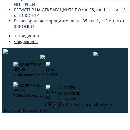
ИНТЕРЕСИ
РЕГИСТЪР НА ДЕКЛАРАЦИИТЕ ПО чл. 35, ал. 1, т. 1 и т. 3
от ЗПКОНПИ
Регистър на декларациите по чл. 35, ал. 1, т. 2 и т. 4 от
ЗПКОНПИ
< Предишна
Следваща >
02 80 778 15
info@neaa.government.bg
Счетоводство
secretar@neaa.government.bg
02 80 778 13
02 80 778 11
02 80 778 30
Деловодство
02 80 778 13
Copyright © 2026 NEAA. All Rights
Reserved. Designed by
ProLangs.bg