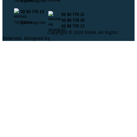
info@neaa.government.bg
Счетоводство
secretar@neaa.government.bg
02 80 778 13
02 80 778 11
02 80 778 30
Деловодство
02 80 778 13
Copyright © 2026 NEAA. All Rights
Reserved. Designed by
ProLangs.bg