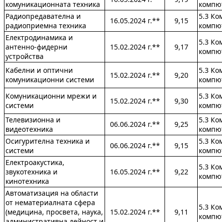
комуникационната техника
компю
Радиопредавателна и
5.3 Ко
16.05.2024 г.**
9,15
радиоприемна техника
компю
Електродинамика и
5.3 Ко
антенно-фидерни
15.02.2024 г.**
9,17
компю
устройства
Кабелни и оптични
5.3 Ко
15.02.2024 г.**
9,20
комуникационни системи
компю
Комуникационни мрежи и
5.3 Ко
15.02.2024 г.**
9,30
системи
компю
Телевизионна и
5.3 Ко
06.06.2024 г.**
9,25
видеотехника
компю
Осигурителна техника и
5.3 Ко
06.06.2024 г.**
9,15
системи
компю
Електроакустика,
5.3 Ко
звукотехника и
16.05.2024 г.**
9,22
компю
кинотехника
Автоматизация на области
от нематериалната сфера
5.3 Ко
(медицина, просвета, наука,
15.02.2024 г.**
9,11
компю
административна дейност и