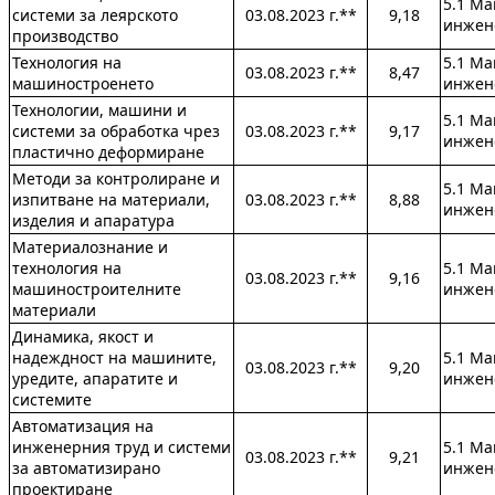
5.1 М
системи за леярското
03.08.2023 г.**
9,18
инжен
производство
Технология на
5.1 М
03.08.2023 г.**
8,47
машиностроенето
инжен
Технологии, машини и
5.1 М
системи за обработка чрез
03.08.2023 г.**
9,17
инжен
пластично деформиране
Методи за контролиране и
5.1 М
изпитване на материали,
03.08.2023 г.**
8,88
инжен
изделия и апаратура
Материалознание и
технология на
5.1 М
03.08.2023 г.**
9,16
машиностроителните
инжен
материали
Динамика, якост и
надеждност на машините,
5.1 М
03.08.2023 г.**
9,20
уредите, апаратите и
инжен
системите
Автоматизация на
инженерния труд и системи
5.1 М
03.08.2023 г.**
9,21
за автоматизирано
инжен
проектиране