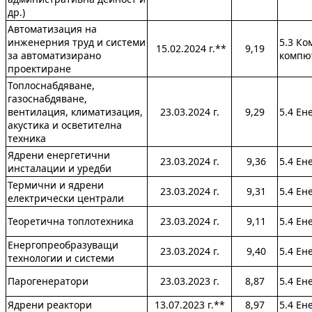
др.)
Автоматизация на
инженерния труд и системи
5.3 Ко
15.02.2024 г.**
9,19
за автоматизирано
компю
проектиране
Топлоснабдяване,
газоснабдяване,
вентилация, климатизация,
23.03.2024 г.
9,29
5.4 Ен
акустика и осветителна
техника
Ядрени енергетични
23.03.2024 г.
9,36
5.4 Ен
инсталации и уредби
Термични и ядрени
23.03.2024 г.
9,31
5.4 Ен
електрически централи
Теоретична топлотехника
23.03.2024 г.
9,11
5.4 Ен
Енергопреобразуващи
23.03.2024 г.
9,40
5.4 Ен
технологии и системи
Парогенератори
23.03.2023 г.
8,87
5.4 Ен
Ядрени реактори
13.07.2023 г.**
8,97
5.4 Ен