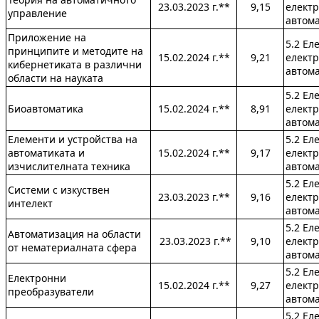
23.03.2023 г.**
9,15
електр
управление
автом
Приложение на
5.2 Ел
принципите и методите на
15.02.2024 г.**
9,21
електр
кибернетиката в различни
автом
области на науката
5.2 Ел
Биоавтоматика
15.02.2024 г.**
8,91
електр
автом
Елементи и устройства на
5.2 Ел
автоматиката и
15.02.2024 г.**
9,17
електр
изчислителната техника
автом
5.2 Ел
Системи с изкуствен
23.03.2023 г.**
9,16
електр
интелект
автом
5.2 Ел
Автоматизация на области
23.03.2023 г.**
9,10
електр
от нематериалната сфера
автом
5.2 Ел
Електронни
15.02.2024 г.**
9,27
електр
преобразуватели
автом
5.2 Ел