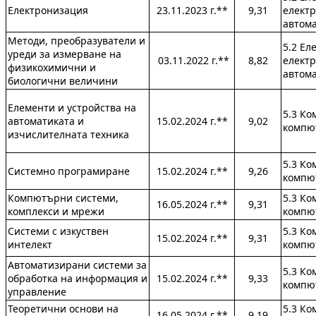
Електронизация
23.11.2023 г.**
9,31
електр
автом
Методи, преобразуватели и
5.2 Ел
уреди за измерване на
03.11.2022 г.**
8,82
електр
физикохимични и
автом
биологични величини
Елементи и устройства на
5.3 Ко
автоматиката и
15.02.2024 г.**
9,02
компю
изчислителната техника
5.3 Ко
Системно програмиране
15.02.2024 г.**
9,26
компю
Компютърни системи,
5.3 Ко
16.05.2024 г.**
9,31
комплекси и мрежи
компю
Системи с изкуствен
5.3 Ко
15.02.2024 г.**
9,31
интелект
компю
Автоматизирани системи за
5.3 Ко
обработка на информация и
15.02.2024 г.**
9,33
компю
управление
Теоретични основи на
5.3 Ко
16.05.2024 г.**
9,19