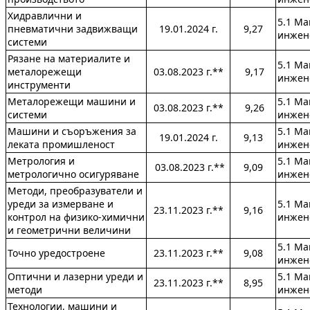
Хидравлични и
5.1 М
пневматични задвижващи
19.01.2024 г.
9,27
инжен
системи
Рязане на материалите и
5.1 М
металорежещи
03.08.2023 г.**
9,17
инжен
инструменти
Металорежещи машини и
5.1 М
03.08.2023 г.**
9,26
системи
инжен
Машини и съоръжения за
5.1 М
19.01.2024 г.
9,13
леката промишленост
инжен
Метрология и
5.1 М
03.08.2023 г.**
9,09
метрологично осигуряване
инжен
Методи, преобразуватели и
уреди за измерване и
5.1 М
23.11.2023 г.**
9,16
контрол на физико-химични
инжен
и геометрични величини
5.1 М
Точно уредостроене
23.11.2023 г.**
9,08
инжен
Оптични и лазерни уреди и
5.1 М
23.11.2023 г.**
8,95
методи
инжен
Технологии, машини и