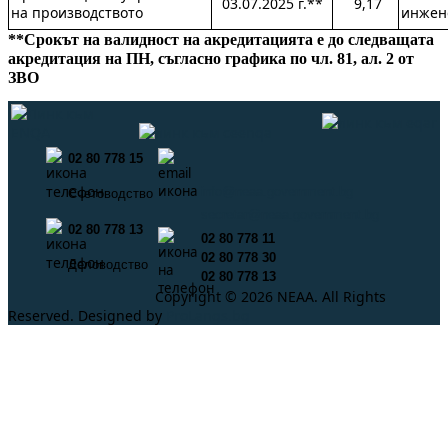
03.07.2025 г.**
9,17
на производството
инжен
**Срокът на валидност на акредитацията е до следващата
акредитация на ПН, съгласно графика по чл. 81, ал. 2 от
ЗВО
02 80 778 15
info@neaa.government.bg
Счетоводство
secretar@neaa.government.bg
02 80 778 13
02 80 778 11
02 80 778 30
Деловодство
02 80 778 13
Copyright © 2026 NEAA. All Rights
Reserved. Designed by
ProLangs.bg