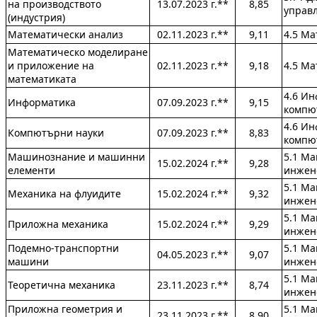
на производството
13.07.2023 г.**
8,85
управ
(индустрия)
Математически анализ
02.11.2023 г.**
9,11
4.5 Ма
Математическо моделиране
и приложение на
02.11.2023 г.**
9,18
4.5 Ма
математиката
4.6 Ин
Информатика
07.09.2023 г.**
9,15
компю
4.6 Ин
Компютърни науки
07.09.2023 г.**
8,83
компю
Машинознание и машинни
5.1 М
15.02.2024 г.**
9,28
елементи
инжен
5.1 М
Механика на флуидите
15.02.2024 г.**
9,32
инжен
5.1 М
Приложна механика
15.02.2024 г.**
9,29
инжен
Подемно-транспортни
5.1 М
04.05.2023 г.**
9,07
машини
инжен
5.1 М
Теоретична механика
23.11.2023 г.**
8,74
инжен
Приложна геометрия и
5.1 М
23.11.2023 г.**
8,90