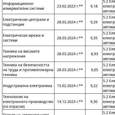
5.2 Ел
Информационно-
23.02.2023 г.**
9,18
електр
измервателни системи
автом
5.2 Ел
Електрически централи и
28.03.2024 г.**
9,29
електр
подстанции
автом
5.2 Ел
Електрически мрежи и
28.03.2024 г.**
9,35
електр
системи
автом
5.2 Ел
Техника на високите
28.03.2024 г.**
8,93
електр
напрежения
автом
Техника на безопасността
5.2 Ел
на труда и противопожарна
28.03.2024 г.**
9,05
електр
техника
автом
5.2 Ел
Индустриална електроника
15.02.2024 г.**
9,22
електр
автом
Технология на
5.2 Ел
електронното производство
14.12.2023 г.**
9,30
електр
(по отрасли)
автом
5.2 Ел
Теория на автоматичното