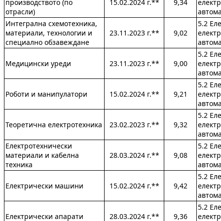
производството (по
15.02.2024 г.**
9,34
електр
отрасли)
автом
Интегрална схемотехника,
5.2 Ел
материали, технологии и
23.11.2023 г.**
9,02
електр
специално обзавеждане
автом
5.2 Ел
Медицински уреди
23.11.2023 г.**
9,00
електр
автом
5.2 Ел
Роботи и манипулатори
15.02.2024 г.**
9,21
електр
автом
5.2 Ел
Теоретична електротехника
23.02.2023 г.**
9,32
електр
автом
Електротехнически
5.2 Ел
материали и кабелна
28.03.2024 г.**
9,08
електр
техника
автом
5.2 Ел
Електрически машини
15.02.2024 г.**
9,42
електр
автом
5.2 Ел
Електрически апарати
28.03.2024 г.**
9,36
електр