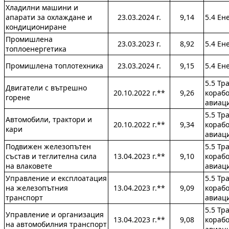
Хладилни машини и
апарати за охлаждане и
23.03.2024 г.
9,14
5.4 Ен
кондициониране
Промишлена
23.03.2023 г.
8,92
5.4 Ен
топлоенергетика
Промишлена топлотехника
23.03.2024 г.
9,15
5.4 Ен
5.5 Тр
Двигатели с вътрешно
20.10.2022 г.**
9,26
кораб
горене
авиац
5.5 Тр
Автомобили, трактори и
20.10.2022 г.**
9,34
кораб
кари
авиац
Подвижен железопътен
5.5 Тр
състав и теглителна сила
13.04.2023 г.**
9,10
кораб
на влаковете
авиац
Управление и експлоатация
5.5 Тр
на железопътния
13.04.2023 г.**
9,09
кораб
транспорт
авиац
5.5 Тр
Управление и организация
13.04.2023 г.**
9,08
кораб
на автомобилния транспорт