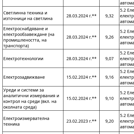
автом
5.2 Ел
Светлинна техника и
28.03.2024 г.**
9,32
електр
източници на светлина
автом
Електроснабдяване и
5.2 Ел
електрообзавеждане (на
28.03.2024 г.**
9,26
електр
промишлеността, на
автом
транспорта)
5.2 Ел
Електротехнологии
28.03.2024 г.**
9,07
електр
автом
5.2 Ел
Електрозадвижване
15.02.2024 г.**
9,16
електр
автом
Уреди и системи за
5.2 Ел
аналитични измервания и
15.02.2024 г.**
9,10
електр
контрол на среди (вкл. на
автом
околната среда)
5.2 Ел
Електроизмервателна
23.02.2023 г.**
9,20
електр
техника
автом