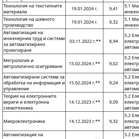
Технология на текстилните
5.1 М
19.01.2024 г.
9,41
материали
инжен
Технология на шевното
5.1 М
19.01.2024 г.
9,32
производство
инжен
Автоматизация на
5.2 Ел
инженерния труд и системи
03.11.2022 г.**
8,94
електр
за автоматизирано
автом
проектиране
5.2 Ел
Метрология и
15.02.2024 г.**
9,02
електр
метрологично осигуряване
автом
Автоматизирани системи за
5.2 Ел
обработка на информация и
15.02.2024 г.**
9,24
електр
управление
автом
Теория на електронните
5.2 Ел
вериги и електронна
14.12.2023 г.**
9,09
електр
схемотехника
автом
5.2 Ел
Микроелектроника
14.12.2023 г.**
9,32
електр
автом
Автоматизация на
5.2 Ел