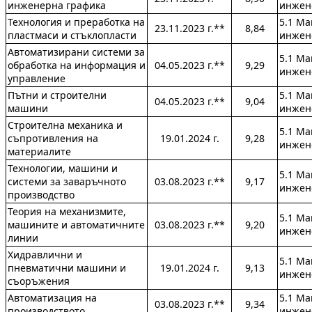
инженерна графика
инжен
Технология и преработка на
5.1 М
23.11.2023 г.**
8,84
пластмаси и стъклопласти
инжен
Автоматизирани системи за
5.1 М
обработка на информация и
04.05.2023 г.**
9,29
инжен
управление
Пътни и строителни
5.1 М
04.05.2023 г.**
9,04
машини
инжен
Строителна механика и
5.1 М
съпротивления на
19.01.2024 г.
9,28
инжен
материалите
Технологии, машини и
5.1 М
системи за заваръчното
03.08.2023 г.**
9,17
инжен
производство
Теория на механизмите,
5.1 М
машините и автоматичните
03.08.2023 г.**
9,20
инжен
линии
Хидравлични и
5.1 М
пневматични машини и
19.01.2024 г.
9,13
инжен
съоръжения
Автоматизация на
5.1 М
03.08.2023 г.**
9,34
производството
инжен