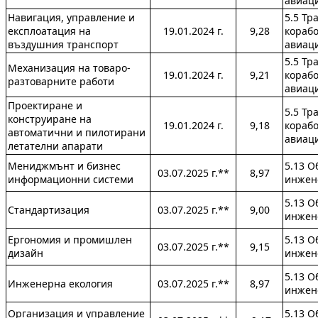
авиац
Навигация, управление и
5.5 Тр
експлоатация на
19.01.2024 г.
9,28
кораб
въздушния транспорт
авиац
5.5 Тр
Механизация на товаро-
19.01.2024 г.
9,21
кораб
разтоварните работи
авиац
Проектиране и
5.5 Тр
конструиране на
19.01.2024 г.
9,18
кораб
автоматични и пилотирани
авиац
летателни апарати
Мениджмънт и бизнес
5.13 
03.07.2025 г.**
8,97
информационни системи
инжен
5.13 
Стандартизация
03.07.2025 г.**
9,00
инжен
Ергономия и промишлен
5.13 
03.07.2025 г.**
9,15
дизайн
инжен
5.13 
Инженерна екология
03.07.2025 г.**
8,97
инжен
Организация и управление
5.13 