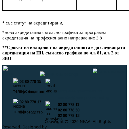
* със статут на акредитирани,
*нова акредитация съгласно графика за програмна
акредитация на професионално направление 3.8
**Срокът на валидност на акредитацията е до следващата
акредитация на ПН, съгласно графика по чл. 81, ал. 2 от
ЗВО
02 80 778 15
info@neaa.government.bg
Счетоводство
secretar@neaa.government.bg
02 80 778 13
02 80 778 11
02 80 778 30
Деловодство
02 80 778 13
Copyright © 2026 NEAA. All Rights
Reserved. Designed by
ProLangs.bg