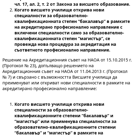
чл. 17, ал. 2, т. 2 от Закона за висшето образование.
Когато висшето училище открива нови
специалности за образователно-
квалификационната степен “бакалавър” в рамките
на акредитирано професионално направление с
включени специалности само за образователно-
квалификационната степен “магистър”, се
провежда нова процедура за акредитация на
съответното професионално направление.
Решение на Акредитационния съвет на НАОА от 15.10.2015 г.
(Протокол № 23), допълващо решението на
Акредитационния съвет на НАОА от 11.04.2013 г. (Протокол
№ 7) и свързано с възможността Висшите училища да
преименуват или откриват нови специалности в рамките на
акредитирано професионално направление:
Когато висшето училище открива нови
специалности за образователно-
квалификационните степени “бакалавър” и
“магистър” или преименува специалности за
образователно-квалификационните степени
“бакалавър” и “магистър” в рамките на