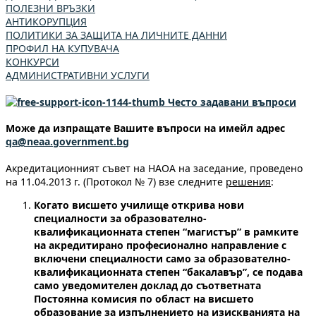
ПОЛЕЗНИ ВРЪЗКИ
АНТИКОРУПЦИЯ
ПОЛИТИКИ ЗА ЗАЩИТА НА ЛИЧНИТЕ ДАННИ
ПРОФИЛ НА КУПУВАЧА
КОНКУРСИ
АДМИНИСТРАТИВНИ УСЛУГИ
Често задавани въпроси
Може да изпращате Вашите въпроси на имейл адрес
qa@neaa.government.bg
Акредитационният съвет на НАОА на заседание, проведено
на 11.04.2013 г. (Протокол № 7) взе следните
решения
:
Когато висшето училище открива нови
специалности за образователно-
квалификационната степен “магистър” в рамките
на акредитирано професионално направление с
включени специалности само за образователно-
квалификационната степен “бакалавър”, се подава
само уведомителен доклад до съответната
Постоянна комисия по област на висшето
образование за изпълнението на изискванията на