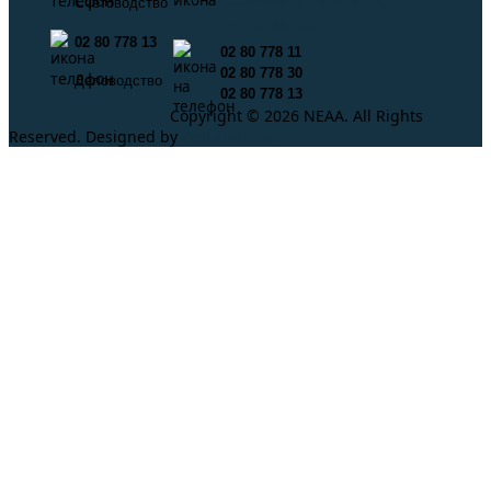
info@neaa.government.bg
Счетоводство
secretar@neaa.government.bg
02 80 778 13
02 80 778 11
02 80 778 30
Деловодство
02 80 778 13
Copyright © 2026 NEAA. All Rights
Reserved. Designed by
ProLangs.bg