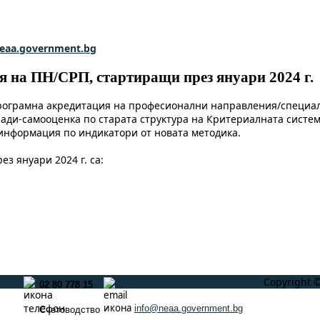
eaa.government.bg
 на ПН/СРП, стартиращи през януари 2024 г.
рограмна акредитация на професионални направления/специал
доклади-самооценка по старата структура на Критериалната сис
информация по индикатори от новата методика.
з януари 2024 г. са:
Copyright ©
02 80 778 15
info@neaa.government.bg
Счетоводство