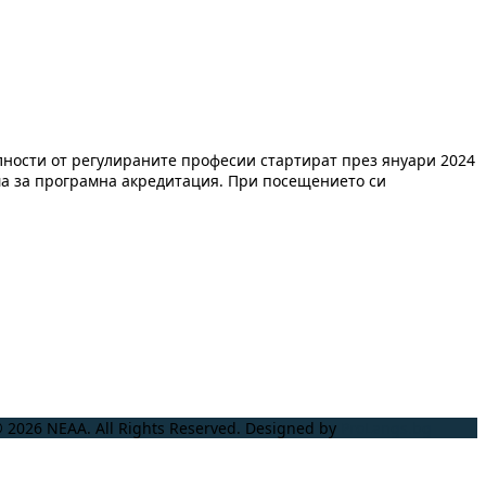
ности от регулираните професии стартират през януари 2024
тема за програмна акредитация. При посещението си
 2026 NEAA. All Rights Reserved. Designed by
ProLangs.bg