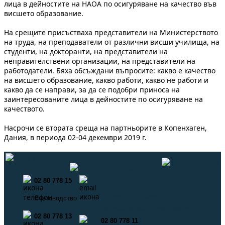
лица в дейностите на НАОА по осигуряване на качество във
висшето образование.
На срещите присъстваха представители на Министерството
на труда, на преподаватели от различни висши училища, на
студенти, на докторанти, на представители на
неправителствени организации, на представители на
работодатели. Бяха обсъждани въпросите: какво е качество
на висшето образование, какво работи, какво не работи и
какво да се направи, за да се подобри приноса на
заинтересованите лица в дейностите по осигуряване на
качеството.
Насрочи се втората среща на партньорите в Копенхаген,
Дания, в периода 02-04 декември 2019 г.
02 80 778 15
info@neaa.government.bg
Счетоводство
secretar@neaa.government.bg
02 80 778 13
02 80 778 11