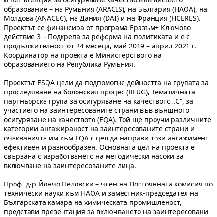
образование – на Румъния (ARACIS), на България (НАОА), на
Молдова (ANACEC), на Дания (DAI) и на Франция (HCERES).
Проектът се финансира от програма Еразъм+ Ключово
действие 3 – Подкрепа за реформа на политиката и е с
продължителност от 24 месеца, май 2019 – април 2021 г.
Координатор на проекта е Министерството на
образованието на Република Румъния.
Проектът ESQA цели да подпомогне дейността на групата за
проследяване на болонския процес (BFUG), Тематичната
партньорска група за осигуряване на качеството „C“, за
участието на заинтересованите страни във външното
осигуряване на качеството (EQA). Той ще проучи различните
категории ангажираност на заинтересованите страни и
очакванията им към EQA с цел да направи този ангажимент
ефективен и разнообразен. Основната цел на проекта е
свързана с изработването на методически насоки за
включване на заинтересованите лица.
Проф. д-р Йончо Пеловски – член на Постоянната комисия по
технически науки към НАОА и заместник-председател на
Българската камара на химическата промишленост,
представи презентация за включването на заинтересовани