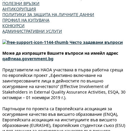
ПОЛЕЗНИ ВРЪЗКИ
АНТИКОРУПЦИЯ
ПОЛИТИКИ ЗА ЗАЩИТА НА ЛИЧНИТЕ ДАННИ
ПРОФИЛ НА КУПУВАЧА
КОНКУРСИ
АДМИНИСТРАТИВНИ УСЛУГИ
Често задавани въпроси
Може да изпращате Вашите въпроси на имейл адрес
qa@neaa.government.bg
Представители на НАОА участваха в първа работна среща
по европейски проект „Ефективно включване на
заинтересованите лица в дейностите по външно
осигуряване на качеството“ (Effective Involvement of
Stakeholders in External Quality Assurance Activities, ESQA, 30
октомври – 01 ноември 2019 г.).
Партньори по проекта са Европейската асоциация за
осигуряване качество във висшето образование (ENQA),
Европейската асоциация на институциите във висшето
образование (EURASHE), Европейския студентски съюз (ESU)
и пет агенции за осигуряване качество във висшето