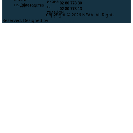
02 80 778 30
Деловодство
02 80 778 13
Copyright © 2026 NEAA. All Rights
Reserved. Designed by
ProLangs.bg