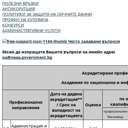
ПОЛЕЗНИ ВРЪЗКИ
АНТИКОРУПЦИЯ
ПОЛИТИКИ ЗА ЗАЩИТА НА ЛИЧНИТЕ ДАННИ
ПРОФИЛ НА КУПУВАЧА
КОНКУРСИ
АДМИНИСТРАТИВНИ УСЛУГИ
Често задавани въпроси
Може да изпращате Вашите въпроси на имейл адрес
qa@neaa.government.bg
Акредитирани профе
Академия по национална и ин
Дата на дадена
по 
акредитация**
П
рофесионално
квалифи
/ Срок на
Оценка
направление
валидност на
професионален
акредитацията
бакалавър
Администрация и