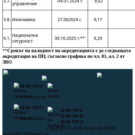
3.7.
04.07.2024 г.
9,02
управление
3.8.
Икономика
27.062024 г.
9,17
Национална
9.1.
30.10.2025 г.**
9,20
сигурност
**
Срокът на валидност на акредитацията е до следващата
акредитация на ПН, съгласно графика по чл. 81, ал. 2 от
ЗВО
02 80 778 15
info@neaa.government.bg
Счетоводство
secretar@neaa.government.bg
02 80 778 13
02 80 778 11
02 80 778 30
Деловодство
02 80 778 13
Copyright © 2026 NEAA. All Rights
Reserved. Designed by
ProLangs.bg