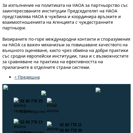
За изпълнение на политиката на НАОА за партньорство със
заинтересованите институции Председателят на НАОА
представлява НАОА в чужбина и координира връзките и
взаимоотношенията на Агенцията с чуждестранните
партньори.
Визираните по-горе международни контакти и споразумения
на НАОА са важен механизъм за повишаване качеството на
външното оценяване, както чрез обмяна на добри практики
със сродни европейски институции, така и с възможностите
за сравняване на практика на ефективността на
прилаганите в отделните страни системи.
< Предишна
02 80 778 15
info@neaa.government.bg
Счетоводство
secretar@neaa.government.bg
02 80 778 13
02 80 778 11
02 80 778 30
Деловодство