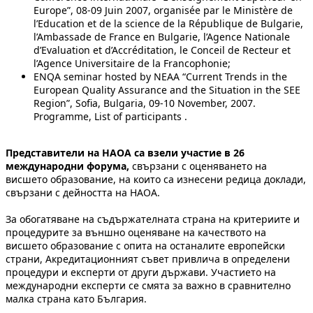
Europe”, 08-09 Juin 2007, organisée par le Ministère de
l’Education et de la science de la République de Bulgarie,
l’Ambassade de France en Bulgarie, l’Agence Nationale
d’Evaluation et d’Accréditation, le Conceil de Recteur et
l’Agence Universitaire de la Francophonie;
ENQA seminar hosted by NEAA “Current Trends in the
European Quality Assurance and the Situation in the SEE
Region”, Sofia, Bulgaria, 09-10 November, 2007.
Programme, List of participants .
Представители на НАОА са взели участие в 26
международни форума,
свързани с оценяването на
висшето образование, на които са изнесени редица доклади,
свързани с дейността на НАОА.
За обогатяване на съдържателната страна на критериите и
процедурите за външно оценяване на качеството на
висшето образование с опита на останалите европейски
страни, Акредитационният съвет привлича в определени
процедури и експерти от други държави. Участието на
международни експерти се смята за важно в сравнително
малка страна като България.