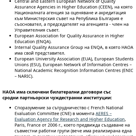
Central and Eastern European Network of Quality
Assurance Agencies in Higher Education (CEEN), на която
Националната агенция за оценяване и акредитация
към Министерския съвет на Република България е
съосновател, а председателят на агенцията - член на
Управителния съвет.
European Association for Quality Assurance in Higher
Education (ENQA).
Internal Quality Assurance Group на ENQA, в която НАОА
има свой представител.
European University Association (EUA), European Students
Unions (ESU), European Network of Information Centres –
National Academic Recognition Information Centres (ENIC
– NARIC).
НАОА има сключени билатерални договори със
сродни
партньорски чуждестранни институции:
Споразумение за сътрудничество с French National
Evaluation Committee (CNE) в момента
AERES –
Evaluation Agency for Research and Higher Education
,
Paris, France от 2006 г., което предвижда създаване на
съвместни работни групи (вече има реализирана една