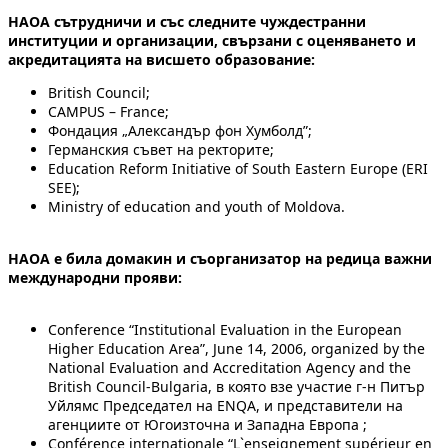
НАОА сътрудничи и със следните чуждестранни
институции и организации, свързани с оценяването и
акредитацията на висшето образование:
British Council;
CAMPUS – France;
Фондация „Александър фон Хумболд”;
Германския съвет на ректорите;
Education Reform Initiative of South Eastern Europe (ERI
SEE);
Ministry of education and youth of Moldova.
НАОА е била домакин и съорганизатор на редица важни
международни прояви:
Conference “Institutional Еvaluation in the Еuropean
Higher Education Area”, June 14, 2006, organized by the
National Evaluation and Accreditation Agency and the
British Council-Bulgaria, в която взе участие г-н Питър
Уйлямс Председател на ENQA, и представители на
агенциите от Югоизточна и Западна Европа ;
Conférence internationale “L`enseignement supérieur en