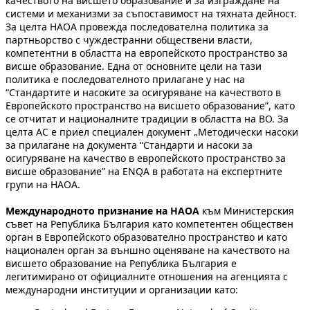
качеството на висшето образование и за изграждане на
системи и механизми за съпоставимост на тяхната дейност.
За целта НАОА провежда последователна политика за
партньорство с чуждестранни обществени власти,
компетентни в областта на европейското пространство за
висше образование. Една от основните цели на тази
политика е последователното прилагане у нас на
“Стандартите и насоките за осигуряване на качеството в
Европейското пространство на висшето образование”, като
се отчитат и националните традиции в областта на ВО. За
целта АС е приел специален документ „Методически насоки
за прилагане на документа “Стандарти и насоки за
осигуряване на качество в европейското пространство за
висше образование” на ENQA в работата на експертните
групи на НАОА.
Международното признание на НАОА
към Министерския
съвет на Република България като компетентен обществен
орган в Европейското образователно пространство и като
национален орган за външно оценяване на качеството на
висшето образование на Република България е
легитимирано от официалните отношения на агенцията с
международни институции и организации като: