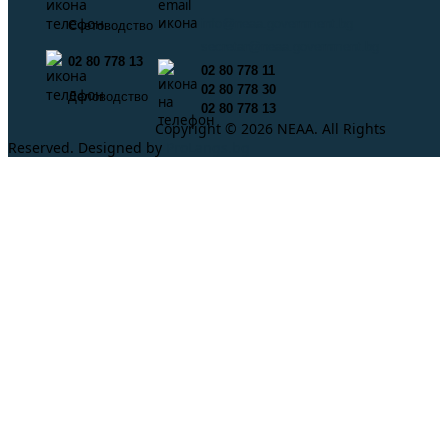
info@neaa.government.bg
Счетоводство
secretar@neaa.government.bg
02 80 778 13
02 80 778 11
02 80 778 30
Деловодство
02 80 778 13
Copyright © 2026 NEAA. All Rights
Reserved. Designed by
ProLangs.bg