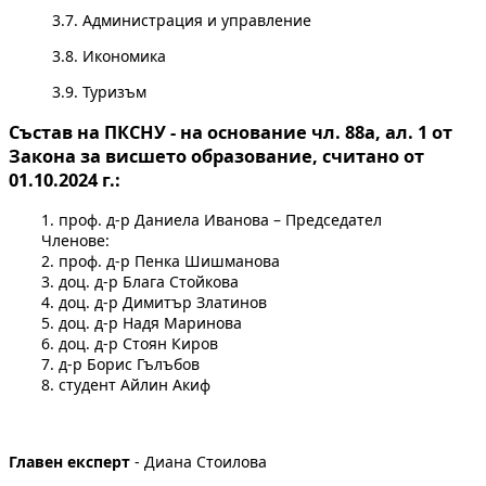
3.7. Администрация и управление
3.8. Икономика
3.9. Туризъм
Състав на ПКСНУ - на основание чл. 88а, ал. 1 от
Закона за висшето образование, считано от
01.10.2024 г.:
1. проф. д-р Даниела Иванова – Председател
Членове:
2. проф. д-р Пенка Шишманова
3. доц. д-р Блага Стойкова
4. доц. д-р Димитър Златинов
5. доц. д-р Надя Маринова
6. доц. д-р Стоян Киров
7. д-р Борис Гълъбов
8. студент Айлин Акиф
Главен експерт
- Диана Стоилова