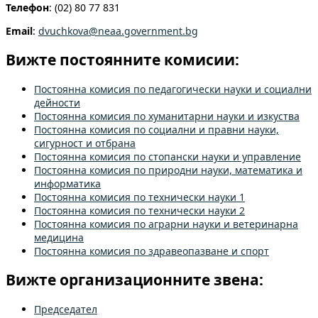
Телефон
: (02) 80 77 831
Email
:
dvuchkova@neaa.government.bg
Вижте постоянните комисии:
Постоянна комисия по педагогически науки и социални
дейности
Постоянна комисия по хуманитарни науки и изкуства
Постоянна комисия по социални и правни науки,
сигурност и отбрана
Постоянна комисия по стопански науки и управление
Постоянна комисия по природни науки, математика и
информатика
Постоянна комисия по технически науки 1
Постоянна комисия по технически науки 2
Постоянна комисия по аграрни науки и ветеринарна
медицина
Постоянна комисия по здравеопазване и спорт
Вижте организационните звена:
Председател