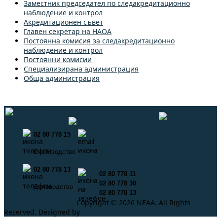
Заместник председател по следакредитационно
наблюдение и контрол
Акредитационен съвет
Главен секретар на НАОА
Постоянна комисия за следакредитационно
наблюдение и контрол
Постоянни комисии
Специализирана администрация
Обща администрация
02 80 778 15
info@neaa.government.bg
Счетоводство
secretar@neaa.government.bg
02 80 778 13
02 80 778 11
02 80 778 30
Деловодство
02 80 778 13
Copyright © 2026 NEAA. All Rights
Reserved. Designed by
ProLangs.bg